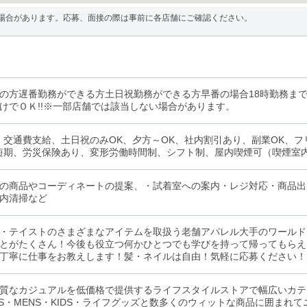
場合があります。応募、面接の際は事前に各店舗にご確認ください。
の方遅番勤務ができる方土日祝勤務ができる方早番の場合18時勤務ま
けでＯＫ!!※一部店舗では該当しない場合があります。
、交通費支給、土日祝のみOK、夕方～OK、社内割引あり、副業OK、フ
短期、労災保険あり、変形労働時間制、シフト制、屋内喫煙可（喫煙室
の商品やコーディネートの提案、・試着室への案内・レジ対応・商品出
内清掃など
・テイストのさまざまなアイテムを取扱う老舗アパレル大手のワールド
とがたくさん！今後も役立つ何かひとつでも学びを持って帰ってもらえ
丁寧に仕事をお教えします！髪・ネイルは自由！気軽に応募ください！
質なカジュアルを低価格で提供するライフスタイルストアで幅広いカテ
IES・MENS・KIDS・ライフグッズと数多くのウィットな商品に囲ま