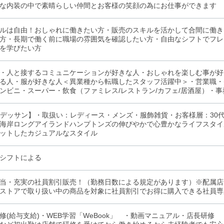
な内装の中で素晴らしい仲間とお客様の笑顔の為にお仕事ができます
ルは自由！おしゃれに働きたい方・販売のスキルを活かして合間に働き
方・長期で働く前に職場の雰囲気を確認したい方・自由なシフトでフレ
を学びたい方
・人と接するコミュニケーションが好きな人・おしゃれを楽しむ事が好
る人・服が好きな人＜異業種から転職したスタッフ活躍中＞・営業職・
ンビニ・スーパー・飲食（ファミレス/レストラン/カフェ/居酒屋）・
in／デッサン】・取扱い：レディース・メンズ・服飾雑貨・お客様層：30代～7
海岸ロングアイランドハンプトンズの伸びやかで心豊かなライフスタイ
ットしたカジュアルなスタイル
シフトによる
当・充実の社員割引販売！（勤務日数による規定があります）※配属店
ストアで取り扱い中の商品を対象に社員割引でお得に購入できる社員専
修(給与支給)・WEB学習「WeBook」 ・動画マニュアル・店長研修 