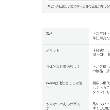
※ピンの位置と実際の求人店舗の位置が異なる
資格
・高卒以上
筆記用具だ
メリット
未経験OK
間～OK、
具体的な仕事内容は？
・お客様へ
の検品・店
Worldは他社とここが違
幅広い世代
う
も学べるこ
タッフにも
やりがいのある仕事で
品の良い上
す！
す！LAD