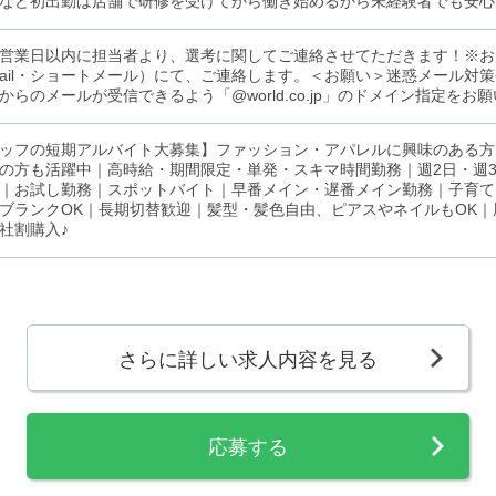
など初出勤は店舗で研修を受けてから働き始めるから未経験者でも安心
営業日以内に担当者より、選考に関してご連絡させてただきます！※お
mail・ショートメール）にて、ご連絡します。＜お願い＞迷惑メール対
からのメールが受信できるよう「@world.co.jp」のドメイン指定をお
ッフの短期アルバイト大募集】ファッション・アパレルに興味のある方
の方も活躍中｜高時給・期間限定・単発・スキマ時間勤務｜週2日・週
｜お試し勤務｜スポットバイト｜早番メイン・遅番メイン勤務｜子育て
ブランクOK｜長期切替歓迎｜髪型・髪色自由、ピアスやネイルもOK｜
社割購入♪
さらに詳しい求人内容を見る
応募する