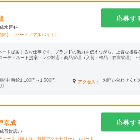
応募す
成
成水戸4F
時間】（パート／アルバイト）
ィネート提案するお仕事です。ブランドの魅力を伝えながら、上質な接客
客、コーディネート提案・レジ対応・商品管理（入荷・検品・在庫管理）・
期間中 時給1,100円～1,500円
お問い合わせくだ
アクセス：
ケ月
応募す
戸京成
京成百貨店3Ｆ
ディース（婦人服・雑貨アクセサリー）（パート