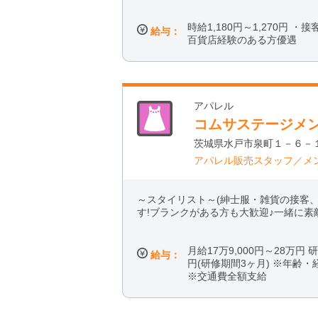
時給1,180円～1,270円 
給与：
百貨店経験のある方優遇
アパレル
コムサステージメ
茨城県水戸市泉町１－６－
アパレル販売スタッフ／メ
～スタイリスト～(紳士服・雑貨の接
す!ブランクがある方も大歓迎♪一緒に
月給17万9,000円～28万円 研
給与：
円(研修期間3ヶ月) ※年齢
※交通費全額支給