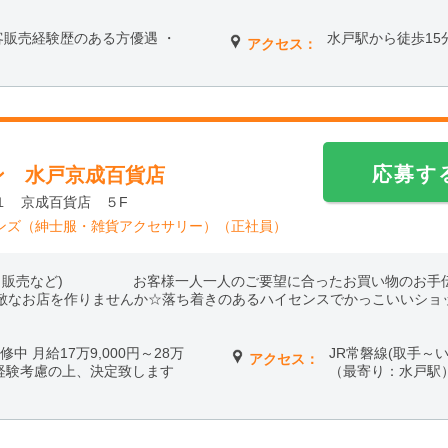
・接客販売経験歴のある方優遇 ・
水戸駅から徒歩15
アクセス：
応募す
ン 水戸京成百貨店
１ 京成百貨店 ５F
ンズ（紳士服・雑貨アクセサリー）（正社員）
客、販売など) お客様一人一人のご要望に合ったお買い物のお手伝
素敵なお店を作りませんか☆落ち着きのあるハイセンスでかっこいいショ
修中 月給17万9,000円～28万
JR常磐線(取手～
アクセス：
・経験考慮の上、決定致します
（最寄り：水戸駅