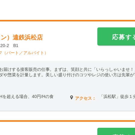
応募す
ワン）遠鉄浜松店
0-2 B1
フ（パート／アルバイト）
お届けする接客販売の仕事。まずは、笑顔と共に「いらっしゃいませ！
ダや惣菜を計量します。美しい盛り付けのコツやレジの使い方は先輩が
働6Hを超える場合、40円/Hの食
「浜松駅」徒歩１
アクセス：