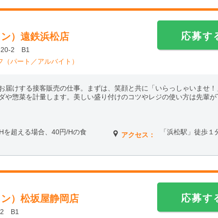
応募す
ワン）遠鉄浜松店
0-2 B1
フ（パート／アルバイト）
お届けする接客販売の仕事。まずは、笑顔と共に「いらっしゃいませ！
ダや惣菜を計量します。美しい盛り付けのコツやレジの使い方は先輩が
働6Hを超える場合、40円/Hの食
「浜松駅」徒歩１
アクセス：
応募す
ワン）松坂屋静岡店
2 B1