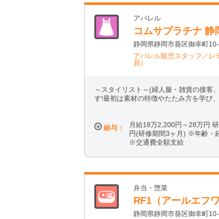
アパレル
コムサプラチナ 静
静岡県静岡市葵区御幸町10
アパレル販売スタッフ／レ
員）
～スタイリスト～(婦人服・雑貨の接
す!最初は素材の特徴やたたみ方を学び
月給18万2,200円～28万円 研
給与：
円(研修期間3ヶ月) ※年齢
※交通費全額支給
弁当・惣菜
RF1（アールエフ
静岡県静岡市葵区御幸町10-