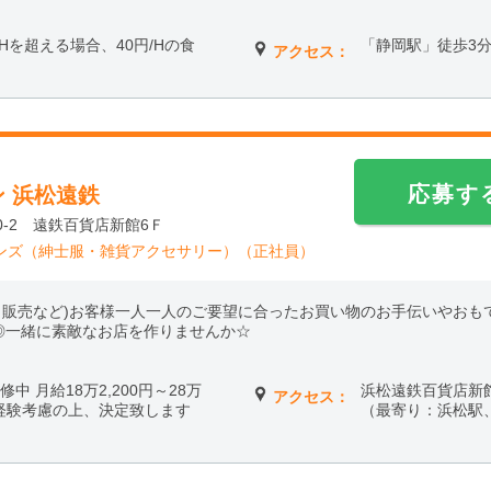
働6Hを超える場合、40円/Hの食
「静岡駅」徒歩3
アクセス：
応募す
 浜松遠鉄
-2 遠鉄百貨店新館6Ｆ
ンズ（紳士服・雑貨アクセサリー）（正社員）
、販売など)お客様一人一人のご要望に合ったお買い物のお手伝いやおも
◎一緒に素敵なお店を作りませんか☆
修中 月給18万2,200円～28万
浜松遠鉄百貨店新
アクセス：
・経験考慮の上、決定致します
（最寄り：浜松駅