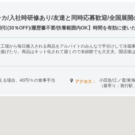
カ/入社時研修あり/友達と同時応募歓迎/全国展開
引(30％OFF)/履歴書不要/扶養範囲内OK】時間を有効に使
社工場から毎日搬入される商品をアルバイトのみんなで手分けして冷蔵
を揚げたり。商品はキット化されて届くので未経験でも大丈夫。開店後
超える場合、40円/ｈの食事手当
小田急/江ノ電/東
アクセス：
（最寄り：善行駅