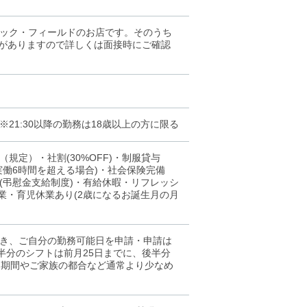
ロック・フィールドのお店です。そのうち
合がありますので詳しくは面接時にご確認
1:30以降の勤務は18歳以上の方に限る
規定）・社割(30%OFF)・制服貸与
実働6時間を超える場合)・社会保険完備
(弔慰金支給制度)・有給休暇・リフレッシ
休業・育児休業あり(2歳になるお誕生月の月
き、ご自分の勤務可能日を申請・申請は
前半分のシフトは前月25日までに、後半分
ト期間やご家族の都合など通常より少なめ