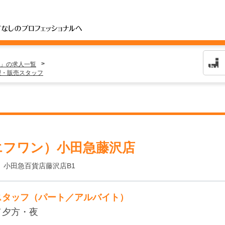
」の求人一覧
理・販売スタッフ
エフワン）小田急藤沢店
 小田急百貨店藤沢店B1
スタッフ（パート／アルバイト）
／夕方・夜