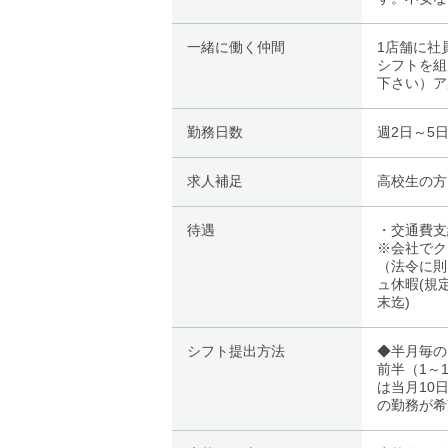
一緒に働く仲間
1店舗に社
シフトを組
下さい）ア
勤務日数
週2日～5
求人補足
高校生の方
待遇
・交通費支
※会社でク
（法令に則
ュ休暇(規
末迄)
シフト提出方法
◆半月毎の
前半（1～
は当月10
の勤務が希