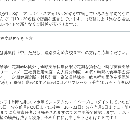
員が1～3名、アルバイトの方が15～30名が在籍しているのが平均的な
んで1日10～20名程で店舗を運営しています。（店舗により異なる場
ルバイトで新たな交友関係が広がりますよ。
日程度勤務できる方
は募集停止中。ただし、進路決定済高校３年生の方はご応募ください。※2
給学生定期券区間外は全額支給長期休暇で定期を買わない時は実費支給（
リーニング・正社員登用制度・友人紹介制度・40円/1時間の食事手当(
る）・定期健康診断・財形貯蓄・従業員持株会・総合福祉団体定期保険
定あり）※例）勤続10年／連続10日／リフレッシュ手当10万円・介護
シフト制申告制スマホ等でシステムのマイページにログインしていただ
15日）分を前月の20日までに後半（16～31日）分を当月5日までに・
日までに店舗責任者より発表されますのでスマホ等で確認します。テス
望の場合は決まり次第、予め店長にお申し出下さればＯＫです！