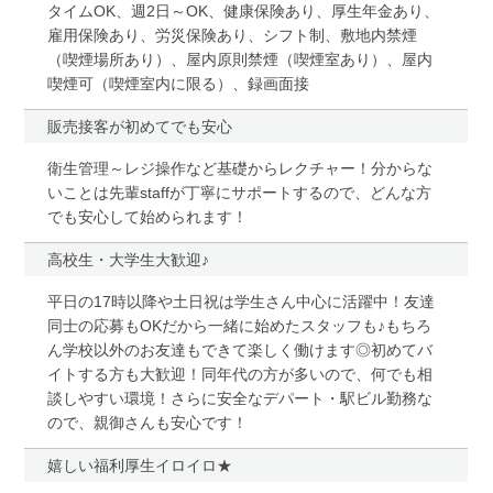
タイムOK、週2日～OK、健康保険あり、厚生年金あり、
雇用保険あり、労災保険あり、シフト制、敷地内禁煙
（喫煙場所あり）、屋内原則禁煙（喫煙室あり）、屋内
喫煙可（喫煙室内に限る）、録画面接
販売接客が初めてでも安心
衛生管理～レジ操作など基礎からレクチャー！分からな
いことは先輩staffが丁寧にサポートするので、どんな方
でも安心して始められます！
高校生・大学生大歓迎♪
平日の17時以降や土日祝は学生さん中心に活躍中！友達
同士の応募もOKだから一緒に始めたスタッフも♪もちろ
ん学校以外のお友達もできて楽しく働けます◎初めてバ
イトする方も大歓迎！同年代の方が多いので、何でも相
談しやすい環境！さらに安全なデパート・駅ビル勤務な
ので、親御さんも安心です！
嬉しい福利厚生イロイロ★