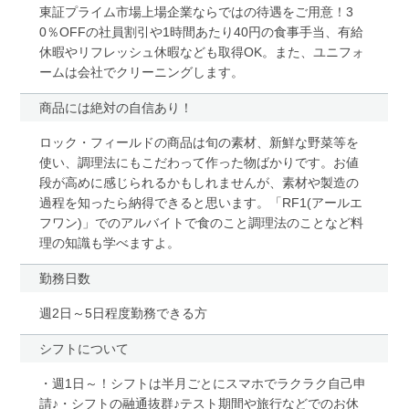
東証プライム市場上場企業ならではの待遇をご用意！3
0％OFFの社員割引や1時間あたり40円の食事手当、有給
休暇やリフレッシュ休暇なども取得OK。また、ユニフォ
ームは会社でクリーニングします。
商品には絶対の自信あり！
ロック・フィールドの商品は旬の素材、新鮮な野菜等を
使い、調理法にもこだわって作った物ばかりです。お値
段が高めに感じられるかもしれませんが、素材や製造の
過程を知ったら納得できると思います。「RF1(アールエ
フワン)」でのアルバイトで食のこと調理法のことなど料
理の知識も学べますよ。
勤務日数
週2日～5日程度勤務できる方
シフトについて
・週1日～！シフトは半月ごとにスマホでラクラク自己申
請♪・シフトの融通抜群♪テスト期間や旅行などでのお休