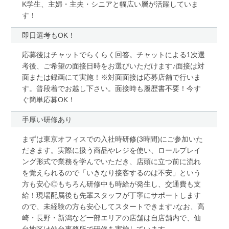
K学生、主婦・主夫・シニアと幅広い層が活躍していま
す！
即日選考もOK！
応募後はチャットでらくらく回答。チャットによる1次選
考後、ご希望の面接日時をお選びいただけます♪面接は対
面または録画にて実施！※対面面接は応募店舗で行いま
す。普段着でお越し下さい。面接時も履歴書不要！今す
ぐ簡単応募OK！
手厚い研修あり
まずは東京オフィスでの入社時研修(3時間)にご参加いた
だきます。実際に扱う商品やレジを使い、ロールプレイ
ング形式で業務を学んでいただき、店頭に立つ前に流れ
を覚えられるので「いきなり接客するのは不安」という
方も安心◎もちろん研修中も時給が発生し、交通費も支
給！現場配属後も先輩スタッフが丁寧にサポートします
ので、未経験の方も安心してスタートできます♪なお、高
崎・長野・新潟など一部エリアの店舗は自店舗内で、仙
台地区は仙台事務所で研修を実施しています。