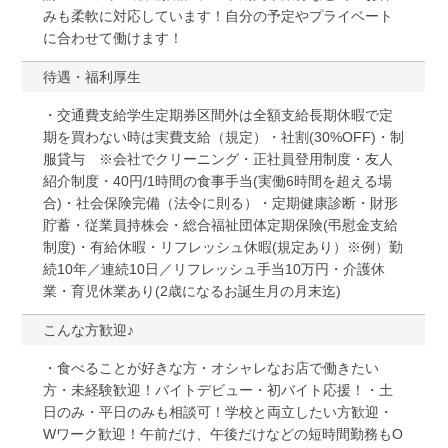
みも柔軟に対応しています！自分の予定やプライベート
に合わせて働けます！
待遇・福利厚生
・交通費支給学生定期券区間外は全額支給長期休暇で定
期を買わない時は実費支給（規定）・社割(30%OFF)・制
服貸与 ※会社でクリーニング・正社員登用制度・友人
紹介制度・40円/1時間の食事手当(実働6時間を超える場
合)・社会保険完備（法令に則る）・定期健康診断・財形
貯蓄・従業員持株会・総合福祉団体定期保険(弔慰金支給
制度)・有給休暇・リフレッシュ休暇(規定あり）※例）勤
続10年／連続10日／リフレッシュ手当10万円・介護休
業・育児休業あり(2歳になるお誕生月の月末迄)
こんな方歓迎♪
・食べることが好きな方・オシャレなお店で働きたい
方・未経験歓迎！バイトデビュー・初バイト応援！・土
日のみ・平日のみも相談可！学校と両立したい方歓迎・
Wワーク歓迎！午前だけ、午後だけなどの短時間勤務もO