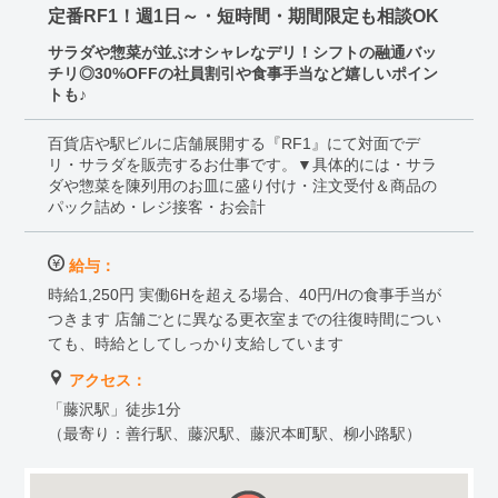
定番RF1！週1日～・短時間・期間限定も相談OK
サラダや惣菜が並ぶオシャレなデリ！シフトの融通バッ
チリ◎30%OFFの社員割引や食事手当など嬉しいポイン
トも♪
百貨店や駅ビルに店舗展開する『RF1』にて対面でデ
リ・サラダを販売するお仕事です。▼具体的には・サラ
ダや惣菜を陳列用のお皿に盛り付け・注文受付＆商品の
パック詰め・レジ接客・お会計
給与：
時給1,250円 実働6Hを超える場合、40円/Hの食事手当が
つきます 店舗ごとに異なる更衣室までの往復時間につい
ても、時給としてしっかり支給しています
アクセス：
「藤沢駅」徒歩1分
（最寄り：善行駅、藤沢駅、藤沢本町駅、柳小路駅）